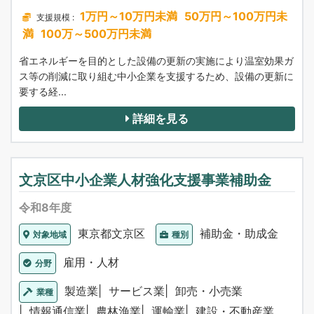
1万円～10万円未満
50万円～100万円未
支援規模 :
満
100万～500万円未満
省エネルギーを目的とした設備の更新の実施により温室効果ガ
ス等の削減に取り組む中小企業を支援するため、設備の更新に
要する経...
詳細を見る
文京区中小企業人材強化支援事業補助金
令和8年度
東京都文京区
補助金・助成金
対象地域
種別
雇用・人材
分野
製造業
サービス業
卸売・小売業
業種
情報通信業
農林漁業
運輸業
建設・不動産業