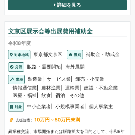
詳細を見る
文京区展示会等出展費用補助金
令和8年度
東京都文京区
補助金・助成金
対象地域
種別
販路・需要開拓
海外展開
分野
製造業
サービス業
卸売・小売業
業種
情報通信業
農林漁業
運輸業
建設・不動産業
医療・福祉
飲食
宿泊
その他
中小企業者
小規模事業者
個人事業主
対象
10万円～50万円未満
支援規模 :
異業種交流、市場開拓または販路拡大を目的として、令和8年