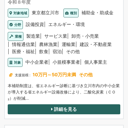
令和８年度
東京都立川市
補助金・助成金
対象地域
種別
設備投資
エネルギー・環境
分野
製造業
サービス業
卸売・小売業
業種
情報通信業
農林漁業
運輸業
建設・不動産業
医療・福祉
飲食
宿泊
その他
中小企業者
小規模事業者
個人事業主
対象
10万円～50万円未満
その他
支援規模 :
本補助制度は、省エネルギー診断に基づき立川市内の中小企業
が導入する省エネルギー設備改修により、二酸化炭素（ＣＯ
₂）が削減...
詳細を見る