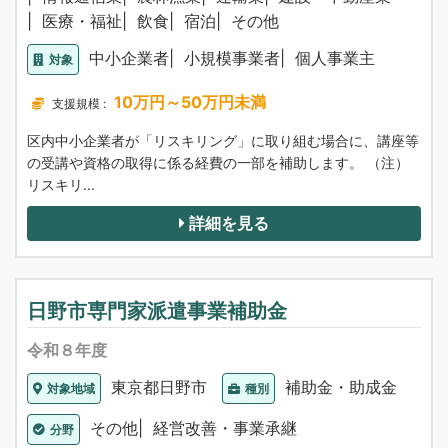
医療・福祉
飲食
宿泊
その他
中小企業者
小規模事業者
個人事業主
対象
10万円～50万円未満
支援規模 :
区内中小企業者が「リスキリング」に取り組む場合に、講座等
の受講や資格の取得に係る経費の一部を補助します。 （注）
リスキリ...
詳細を見る
日野市専門家派遣事業補助金
令和８年度
東京都日野市
補助金・助成金
対象地域
種別
その他
経営改善・事業承継
分野