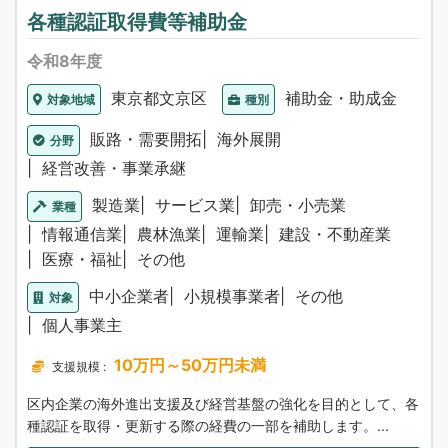
各種認証取得費等補助金
令和8年度
東京都文京区
補助金・助成金
対象地域
種別
販路・需要開拓
海外展開
分野
経営改善・事業承継
製造業
サービス業
卸売・小売業
業種
情報通信業
農林漁業
運輸業
建設・不動産業
医療・福祉
その他
中小企業者
小規模事業者
その他
対象
個人事業主
10万円～50万円未満
支援規模 :
区内企業の海外進出支援及び経営基盤の強化を目的として、各
種認証を取得・更新する際の経費の一部を補助します。...