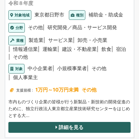
令和８年度
東京都日野市
補助金・助成金
対象地域
種別
その他
研究開発／商品・サービス開発
分野
製造業
サービス業
卸売・小売業
業種
情報通信業
運輸業
建設・不動産業
飲食
宿泊
その他
中小企業者
小規模事業者
その他
対象
個人事業主
1万円～10万円未満
その他
支援規模 :
市内ものづくり企業の皆様が行う新製品・新技術の開発促進の
ために、独立行政法人東京都立産業技術研究センターをはじめ
とする大...
詳細を見る