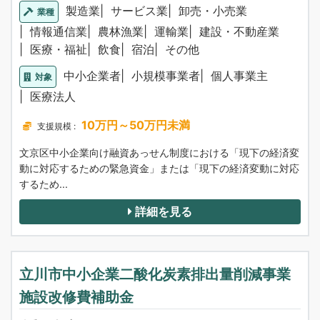
製造業
サービス業
卸売・小売業
業種
情報通信業
農林漁業
運輸業
建設・不動産業
医療・福祉
飲食
宿泊
その他
中小企業者
小規模事業者
個人事業主
対象
医療法人
10万円～50万円未満
支援規模 :
文京区中小企業向け融資あっせん制度における「現下の経済変
動に対応するための緊急資金」または「現下の経済変動に対応
するため...
詳細を見る
立川市中小企業二酸化炭素排出量削減事業
施設改修費補助金