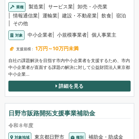
製造業
サービス業
卸売・小売業
業種
情報通信業
運輸業
建設・不動産業
飲食
宿泊
その他
中小企業者
小規模事業者
個人事業主
対象
1万円～10万円未満
支援規模 :
自社の課題解決を目指す市内中小企業者を支援するため、市内
中小企業者が直面する課題の解決に対して公益財団法人東京都
中小企業...
詳細を見る
日野市販路開拓支援事業補助金
令和８年度
東京都日野市
補助金・助成金
対象地域
種別