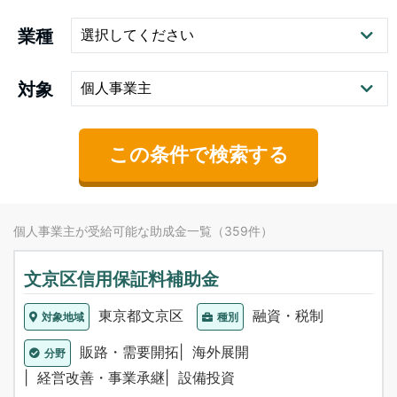
業種
対象
この条件で検索する
個人事業主が受給可能な助成金一覧（359件）
文京区信用保証料補助金
東京都文京区
融資・税制
対象地域
種別
販路・需要開拓
海外展開
分野
経営改善・事業承継
設備投資