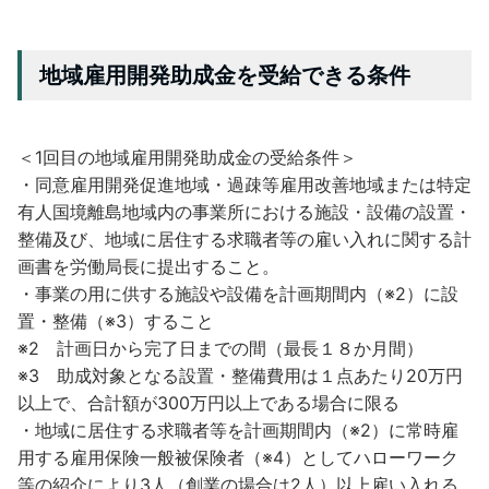
地域雇用開発助成金を受給できる条件
＜1回目の地域雇用開発助成金の受給条件＞
・同意雇用開発促進地域・過疎等雇用改善地域または特定
有人国境離島地域内の事業所における施設・設備の設置・
整備及び、地域に居住する求職者等の雇い入れに関する計
画書を労働局長に提出すること。
・事業の用に供する施設や設備を計画期間内（※2）に設
置・整備（※3）すること
※2 計画日から完了日までの間（最長１８か月間）
※3 助成対象となる設置・整備費用は１点あたり20万円
以上で、合計額が300万円以上である場合に限る
・地域に居住する求職者等を計画期間内（※2）に常時雇
用する雇用保険一般被保険者（※4）としてハローワーク
等の紹介により3人（創業の場合は2人）以上雇い入れる