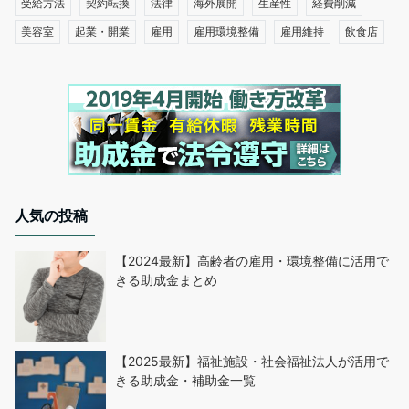
受給方法
契約転換
法律
海外展開
生産性
経費削減
美容室
起業・開業
雇用
雇用環境整備
雇用維持
飲食店
人気の投稿
【2024最新】高齢者の雇用・環境整備に活用で
きる助成金まとめ
【2025最新】福祉施設・社会福祉法人が活用で
きる助成金・補助金一覧