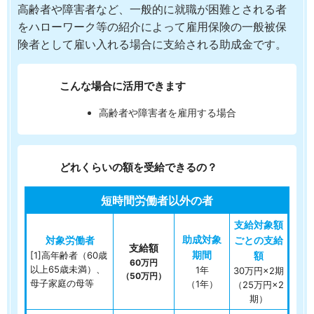
高齢者や障害者など、一般的に就職が困難とされる者
をハローワーク等の紹介によって雇用保険の一般被保
険者として雇い入れる場合に支給される助成金です。
こんな場合に活用できます
高齢者や障害者を雇用する場合
どれくらいの額を受給できるの？
短時間労働者以外の者
[1]高年齢者（60歳
60万円
以上65歳未満）、
1年
30万円×2期
（50万円）
母子家庭の母等
（1年）
（25万円×2
期）