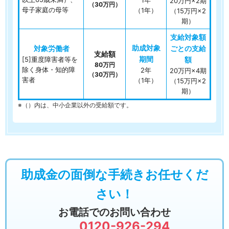
20万円×2期
（30万円）
母子家庭の母等
（1年）
（15万円×2
期）
[5]重度障害者等を
80万円
除く身体・知的障
2年
20万円×4期
（30万円）
害者
（1年）
（15万円×2
期）
※（）内は、中小企業以外の受給額です。
助成金の面倒な手続きお任せくだ
さい！
お電話でのお問い合わせ
0120-926-294