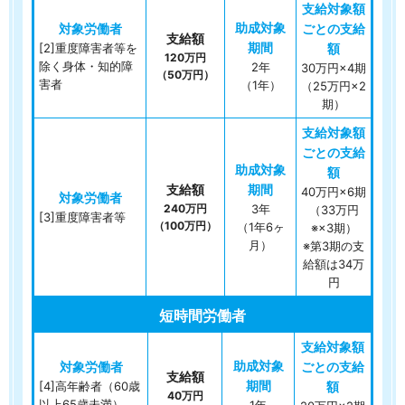
[2]重度障害者等を
120万円
除く身体・知的障
2年
30万円×4期
（50万円）
害者
（1年）
（25万円×2
期）
40万円×6期
240万円
3年
（33万円
[3]重度障害者等
（100万円）
（1年6ヶ
※×3期）
月）
※第3期の支
給額は34万
円
短時間労働者
[4]高年齢者（60歳
40万円
以上65歳未満）、
1年