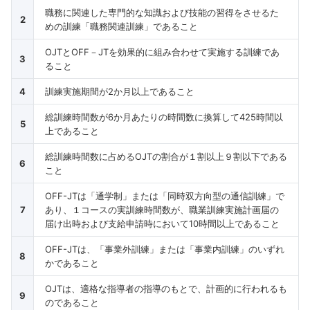
職務に関連した専門的な知識および技能の習得をさせるた
2
めの訓練「職務関連訓練」であること
OJTとOFF－JTを効果的に組み合わせて実施する訓練であ
3
ること
4
訓練実施期間が2か月以上であること
総訓練時間数が6か月あたりの時間数に換算して425時間以
5
上であること
総訓練時間数に占めるOJTの割合が１割以上９割以下である
6
こと
OFF-JTは「通学制」または「同時双方向型の通信訓練」で
7
あり、１コースの実訓練時間数が、職業訓練実施計画届の
届け出時および支給申請時において10時間以上であること
OFF-JTは、「事業外訓練」または「事業内訓練」のいずれ
8
かであること
OJTは、適格な指導者の指導のもとで、計画的に行われるも
9
のであること