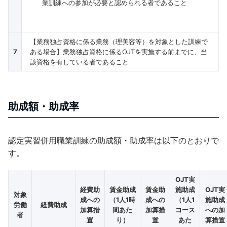
業訓練への参加が必要と認められる者であること
【業務独占資格に係る業務（理美容等）を対象とした訓練で
7
ある場合】業務独占資格に係るOJTを実施する前までに、当
該資格を有している者であること
助成額・助成率
認定実習併用職業訓練の助成額・助成率は以下のとおりで
す。
OJT実
経費助
賃金助成
賃金助
施助成
OJT実
対象
成への
（1人1時
成への
（1人1
施助成
労働
経費助成
加算措
間あた
加算措
コース
への加
者
置
り）
置
あた
算措置