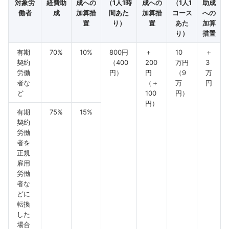
対象労
経費助
成への
（1人1時
成への
（1人1
助成
働者
成
加算措
間あた
加算措
コース
への
置
り）
置
あた
加算
り）
措置
有期
70%
10%
800円
＋
10
＋
契約
（400
200
万円
3
労働
円）
円
（9
万
者な
（＋
万
円
ど
100
円）
円）
有期
75%
15%
契約
労働
者を
正規
雇用
労働
者な
どに
転換
した
場合