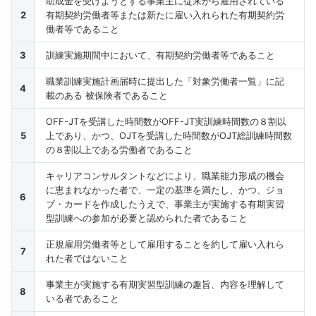
助成金を受けようとする事業主に従来から雇用されている
2
有期契約労働者等または新たに雇い入れられた有期契約労
働者等であること
3
訓練実施期間中において、有期契約労働者等であること
職業訓練実施計画届時に提出した「対象労働者一覧」に記
4
載のある 被保険者であること
OFF-JTを受講した時間数がOFF-JT実訓練時間数の８割以
5
上であり、かつ、OJTを受講した時間数がOJT総訓練時間数
の８割以上である労働者であること
キャリアコンサルタントなどにより、職業能力形成の機会
に恵まれなかった者で、一定の基準を満たし、かつ、ジョ
6
ブ・カードを作成したうえで、事業主が実施する有期実習
型訓練への参加が必要と認められた者であること
正規雇用労働者等として雇用することを約して雇い入れら
7
れた者ではないこと
事業主が実施する有期実習型訓練の趣旨、内容を理解して
8
いる者であること