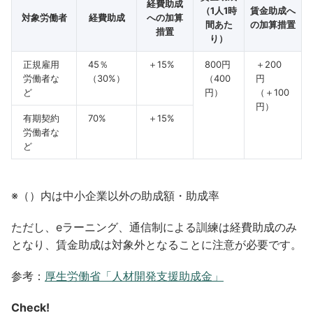
経費助成
（1人1時
賃金助成へ
対象労働者
経費助成
への加算
間あた
の加算措置
措置
り）
正規雇用
45％
＋15%
800円
＋200
労働者な
（30%）
（400
円
ど
円）
（＋100
円）
有期契約
70%
＋15%
労働者な
ど
※（）内は中小企業以外の助成額・助成率
ただし、eラーニング、通信制による訓練は経費助成のみ
となり、賃金助成は対象外となることに注意が必要です。
参考：
厚生労働省「人材開発支援助成金」
Check!