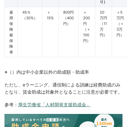
り）
雇
45％
＋
800円
＋
20
＋5
用
（30%）
15%
（400
200
万円
万円
保
円）
円
（11
（＋
険
（＋
万
3万
被
100
円）
円）
保
円）
険
者
※（）内は中小企業以外の助成額・助成率
ただし、eラーニング、通信制による訓練は経費助成のみ
となり、賃金助成は対象外となることに注意が必要です。
参考：
厚生労働省「人材開発支援助成金」