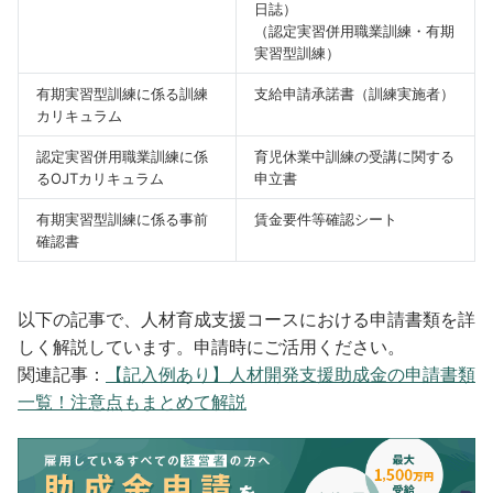
日誌）
（認定実習併用職業訓練・有期
実習型訓練）
有期実習型訓練に係る訓練
支給申請承諾書（訓練実施者）
カリキュラム
認定実習併用職業訓練に係
育児休業中訓練の受講に関する
るOJTカリキュラム
申立書
有期実習型訓練に係る事前
賃金要件等確認シート
確認書
以下の記事で、人材育成支援コースにおける申請書類を詳
しく解説しています。申請時にご活用ください。
関連記事：
【記入例あり】人材開発支援助成金の申請書類
一覧！注意点もまとめて解説