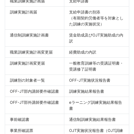
職業訓練実施計画届
支給申請書
訓練実施計画届
支給申請書の別添
（有期契約労働者等を対象とし
た訓練の実施状況）
通信制訓練実施計画書
賃金助成及びOJT実施助成の内
訳
職業訓練実施計画変更届
経費助成の内訳
訓練実施計画変更届
一般教育訓練等の受講証明書・
受講修了証明書
訓練別の対象者一覧
OFF-JT実施状況報告書
OFF-JT部内講師要件確認書
訓練実施結果報告書
OFF-JT部外講師要件確認書
eラーニング訓練実施結果報告
書
事前確認書
通信制訓練実施結果報告書
事業所確認票
OJT実施状況報告書（OJT訓練