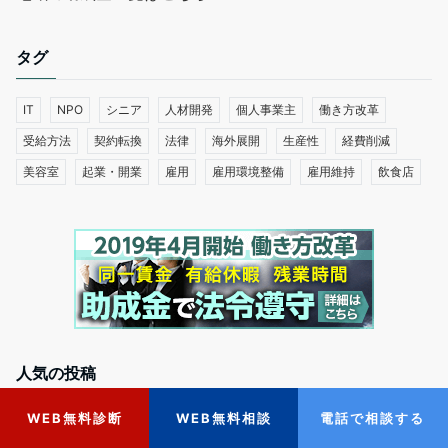
タグ
IT
NPO
シニア
人材開発
個人事業主
働き方改革
受給方法
契約転換
法律
海外展開
生産性
経費削減
美容室
起業・開業
雇用
雇用環境整備
雇用維持
飲食店
人気の投稿
WEB無料診断
WEB無料相談
電話で相談する
【2024最新】高齢者の雇用・環境整備に活用で
きる助成金まとめ