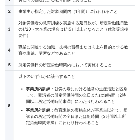
2
事業主が指定した対象期間内（1年間）に行われること
対象労働者の教育訓練を実施する延日数が、所定労働延日数
3
の1/20（大企業の場合は1/15）以上となること（休業等規模
要件）
職業に関連する知識、技術の習得または向上を目的とする教
4
育や訓練、講習などであること
5
所定労働日の所定労働時間内において実施すること
以下のいずれかに該当すること
事業所内訓練
：就労の場における通常の生産活動と区別
して、受講者の所定労働時間の全日または短時間（2時
間以上所定労働時間未満）にわたり行われること
6
事業所外訓練
：教育訓練の実施主体が事業主以外で、受
講者の所定労働時間の全日または短時間（2時間以上所
定労働時間未満）にわたり行われること