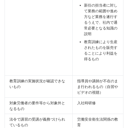
新任の担当者に対し
て業務の範囲や進め
方など業務を遂行す
るうえで、社内で通
常必要となる知識の
説明
教育訓練により生産
されたものを販売す
ることにより利益を
得るもの
教育訓練の実施状況が確認できな
指導員や講師が不在のま
いもの
ま行われるもの（自習や
ビデオの視聴）
対象労働者の要件等から対象外と
入社時研修
なるもの
法令で講習の受講が義務づけられ
労働安全衛生法関係の教
ているもの
育