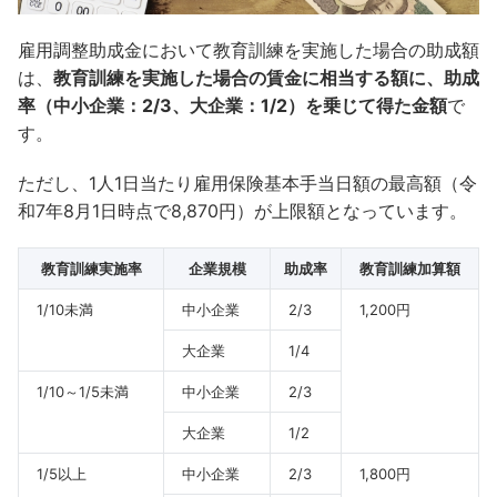
雇用調整助成金において教育訓練を実施した場合の助成額
は、
教育訓練を実施した場合の賃金に相当する額に、助成
率（中小企業：2/3、大企業：1/2）を乗じて得た金額
で
す。
ただし、1人1日当たり雇用保険基本手当日額の最高額（令
和7年8月1日時点で8,870円）が上限額となっています。
教育訓練実施率
企業規模
助成率
教育訓練加算額
1/10未満
中小企業
2/3
1,200円
大企業
1/4
1/10～1/5未満
中小企業
2/3
大企業
1/2
1/5以上
中小企業
2/3
1,800円