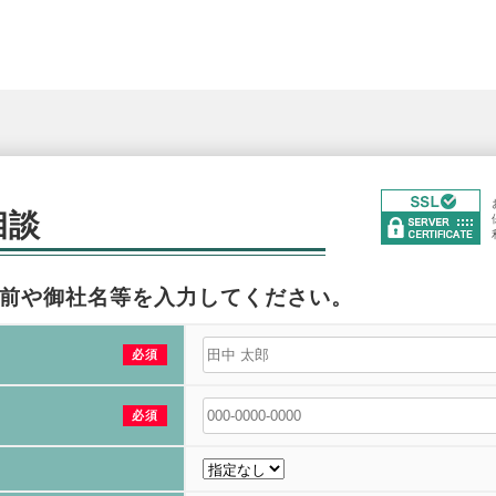
相談
前や御社名等を入力してください。
必須
必須