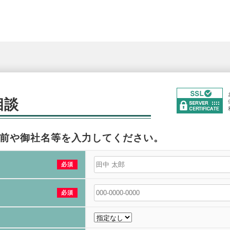
相談
前や御社名等を入力してください。
必須
必須