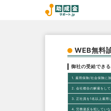
WEB無料
御社の受給できる
1.
雇用保険/社会保険に
2.
会社都合の解雇をして
3.
正社員を1名以上雇用
4.
労務違反を犯していな