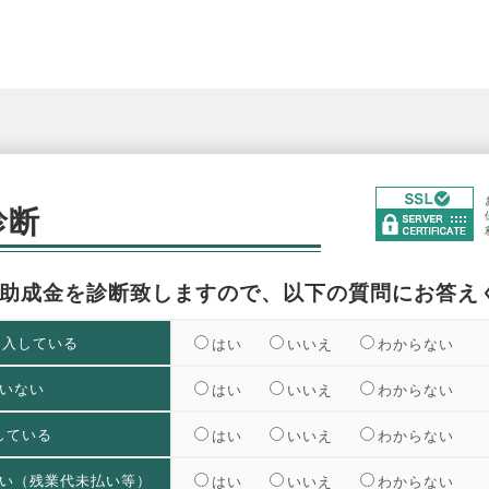
診断
助成金を診断致しますので、以下の質問にお答え
加入している
はい
いいえ
わからない
いない
はい
いいえ
わからない
している
はい
いいえ
わからない
い（残業代未払い等）
はい
いいえ
わからない