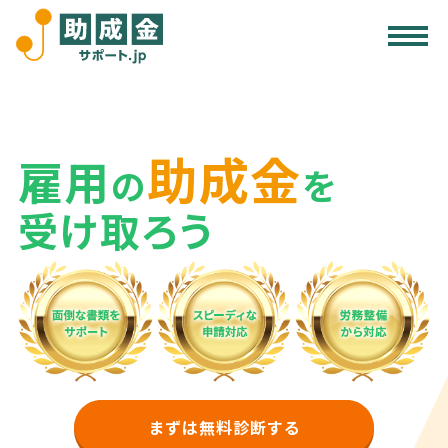
サービス内容
助成金活用の注意点
助成金
雇用
受給事例
の
を
受け取ろう
無料診断する
まずは無料診断する