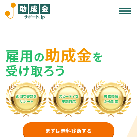
サービス内容
助成金活用の注意点
助成金
雇用
受給事例
の
を
受け取ろう
無料診断する
まずは無料診断する